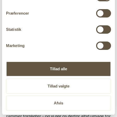
forskellige spillemaskiner, hvor du kan prøve
lykken i hyggelige rammer. Vi har samlet
100 forskellige maskiner i vores rolige
Præferencer
casinolokaler, så der er noget for enhver smag.
Hvis du skal bruge lidt afveksling til vores sjove
Statistik
spillemaskiner, kan du også give dig i kast med
Poker
,
Roulette
eller
Blackjack
. Uanset dit
yndlingsspil garanterer vi underholdning i timevis
Marketing
i hyggelige omgivelser. Prøv lykken på vores
mange spillemaskiner - måske vinder du den helt
store Jackpot?
Tillad alle
Højkvalitets casino-
Tillad valgte
spillemaskiner - den komplette
oplevelse
Afvis
Casino Munkebjerg er placeret i naturskønne
omgivelser på Hotel Munkebjerg i Vejle. De dejlige
rammer forpligter - og vi gør os derfor altid umage for