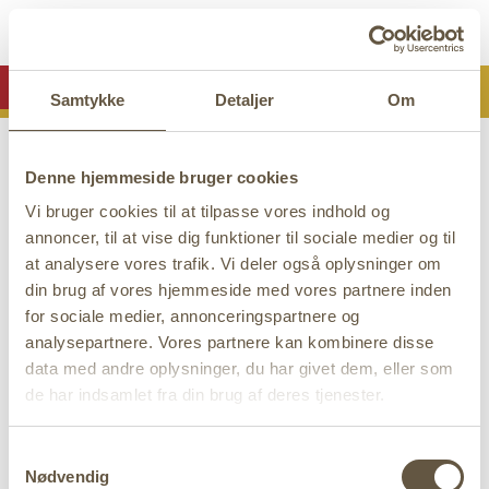
To
na
RING NU
BOOK NU
Samtykke
Detaljer
Om
HER OG NU
Denne hjemmeside bruger cookies
KASINODEALS
Vi bruger cookies til at tilpasse vores indhold og
KASINOSPIL
annoncer, til at vise dig funktioner til sociale medier og til
at analysere vores trafik. Vi deler også oplysninger om
POKER
din brug af vores hjemmeside med vores partnere inden
for sociale medier, annonceringspartnere og
ARRANGEMENTER
analysepartnere. Vores partnere kan kombinere disse
OM KASINOET
data med andre oplysninger, du har givet dem, eller som
de har indsamlet fra din brug af deres tjenester.
Casino spillemaskiner
Samtykkevalg
På Casino Munkebjerg finder du et hav af
Nødvendig