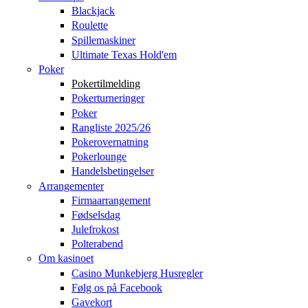
Blackjack
Roulette
Spillemaskiner
Ultimate Texas Hold'em
Poker
Pokertilmelding
Pokerturneringer
Poker
Rangliste 2025/26
Pokerovernatning
Pokerlounge
Handelsbetingelser
Arrangementer
Firmaarrangement
Fødselsdag
Julefrokost
Polterabend
Om kasinoet
Casino Munkebjerg Husregler
Følg os på Facebook
Gavekort