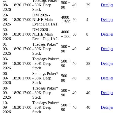
27-
Torsdags Poker*
500 +
08-
18:30
17:00
- 30K Deep
40
39
Detalje
90
2026
Stack
29-
DM 2026 -
4000
08-
18:30
17:00
NLHE Main
50
4
Detalje
+ 500
2026
Event Dag 1A1
30-
DM 2026 -
4000
08-
18:30
17:00
NLHE Main
50
8
Detalje
+ 500
2026
Event Dag 1A2
01-
Tirsdags Poker*
500 +
09-
18:30
17:00
- 30K Deep
40
40
Detalje
90
2026
Stack
03-
Torsdags Poker*
500 +
09-
18:30
17:00
- 30K Deep
40
38
Detalje
90
2026
Stack
06-
Søndags Poker*
500 +
09-
18:30
17:00
- 30K Deep
40
38
Detalje
90
2026
Stack
08-
Tirsdags Poker*
500 +
09-
18:30
17:00
- 30K Deep
40
40
Detalje
90
2026
Stack
10-
Torsdags Poker*
500 +
09-
18:30
17:00
- 30K Deep
40
40
Detalje
90
2026
Stack