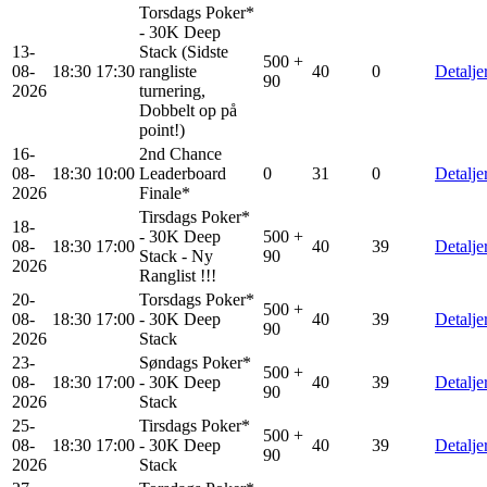
Torsdags Poker*
- 30K Deep
13-
Stack (Sidste
500 +
08-
18:30
17:30
rangliste
40
0
Detalje
90
2026
turnering,
Dobbelt op på
point!)
16-
2nd Chance
08-
18:30
10:00
Leaderboard
0
31
0
Detalje
2026
Finale*
Tirsdags Poker*
18-
- 30K Deep
500 +
08-
18:30
17:00
40
39
Detalje
Stack - Ny
90
2026
Ranglist !!!
20-
Torsdags Poker*
500 +
08-
18:30
17:00
- 30K Deep
40
39
Detalje
90
2026
Stack
23-
Søndags Poker*
500 +
08-
18:30
17:00
- 30K Deep
40
39
Detalje
90
2026
Stack
25-
Tirsdags Poker*
500 +
08-
18:30
17:00
- 30K Deep
40
39
Detalje
90
2026
Stack