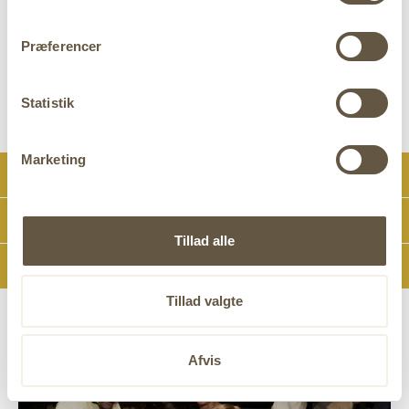
besøge vores hyggelige kasino.
Når du besøger Casino Vejle Munkebjerg, vil vi
Præferencer
gøre dit besøg så behageligt som muligt. Du vil
møde vores kompetente medarbejdere, der vil gøre
det bedste for, at du får en behagelig oplevelse i
Statistik
vores kasino i Vejle.
Marketing
Bestil Gavekort
Jackpot Restauranten
Tillad alle
Virtuel tur
Tillad valgte
Afvis