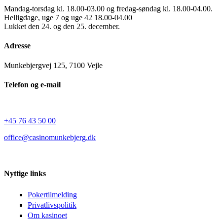
Mandag-torsdag kl. 18.00-03.00 og fredag-søndag kl. 18.00-04.00.
Helligdage, uge 7 og uge 42 18.00-04.00
Lukket den 24. og den 25. december.
Adresse
Munkebjergvej 125, 7100 Vejle
Telefon og e-mail
+45 76 43 50 00
office@casinomunkebjerg.dk
Nyttige links
Pokertilmelding
Privatlivspolitik
Om kasinoet