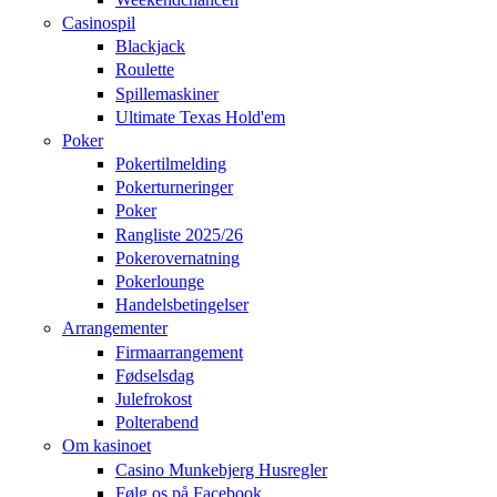
Casinospil
Blackjack
Roulette
Spillemaskiner
Ultimate Texas Hold'em
Poker
Pokertilmelding
Pokerturneringer
Poker
Rangliste 2025/26
Pokerovernatning
Pokerlounge
Handelsbetingelser
Arrangementer
Firmaarrangement
Fødselsdag
Julefrokost
Polterabend
Om kasinoet
Casino Munkebjerg Husregler
Følg os på Facebook