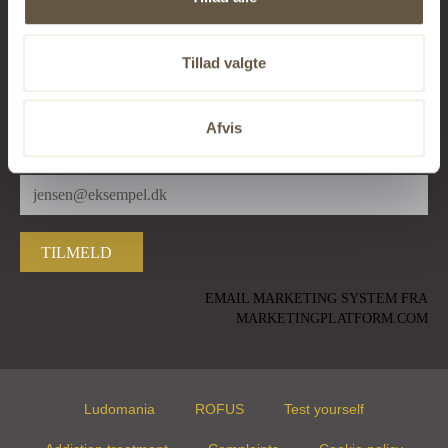
Login
Terms and conditions
Tillad valgte
Afvis
Sign up for newsletter
EMAIL MARKETING SYSTEM FRA
MARKETINGPLATFORM.COM
Ludomania
ROFUS
Test yourself