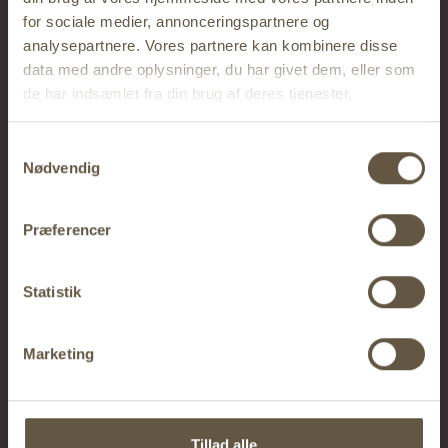
for sociale medier, annonceringspartnere og
On public holidays, during week 7 and week 42 6:00 pm–4:00
analysepartnere. Vores partnere kan kombinere disse
am.
data med andre oplysninger, du har givet dem, eller som
Closed on December 24 and December 25.
de har indsamlet fra din brug af deres tjenester.
Address
Samtykkevalg
Munkebjergvej 125, DK-7100 Vejle
Nødvendig
Phone and email
+45 76 43 50 00
Præferencer
office@casinomunkebjerg.dk
Statistik
Useful links
Casino Denmark
Marketing
Poker
About the casino
Tillad alle