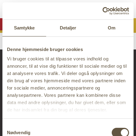
To
na
CALL NOW
BOOK NOW
Samtykke
Detaljer
Om
RIGHT NOW
News
Denne hjemmeside bruger cookies
CASINO DEALS
Vi bruger cookies til at tilpasse vores indhold og
CASINO GAMES
annoncer, til at vise dig funktioner til sociale medier og til
at analysere vores trafik. Vi deler også oplysninger om
POKER
din brug af vores hjemmeside med vores partnere inden
Opening hours
for sociale medier, annonceringspartnere og
EVENTS
Monday–Thursday: 6:00 pm–3:00 am, and Friday–Sunday:
analysepartnere. Vores partnere kan kombinere disse
ABOUT THE CASINO
6:00 pm–4:00 am.
data med andre oplysninger, du har givet dem, eller som
On public holidays, during week 7 and week 42 6:00 pm–4:00
de har indsamlet fra din brug af deres tjenester.
am.
Closed on December 24 and December 25.
Samtykkevalg
Nødvendig
Address