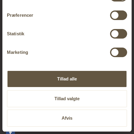
Munkebjergvej 125, DK-7100 Vejle
Præferencer
Phone and email
+45 76 43 50 00
Statistik
office@casinomunkebjerg.dk
Marketing
Useful links
Casino Denmark
Poker
Tillad alle
About the casino
Tillad valgte
Login
Terms and conditions
Afvis