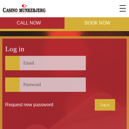
To
nav
CALL NOW
BOOK NOW
RIGHT NOW
CASINO DEALS
Log in
Email
CASINO GAMES
POKER
Password
EVENTS
ABOUT THE CASINO
Leave this field
alone
Request new password