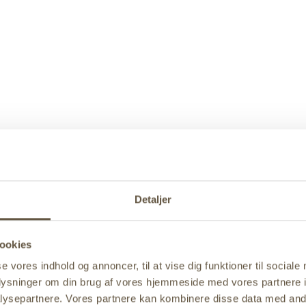
Detaljer
ookies
se vores indhold og annoncer, til at vise dig funktioner til sociale
oplysninger om din brug af vores hjemmeside med vores partnere i
ysepartnere. Vores partnere kan kombinere disse data med andr