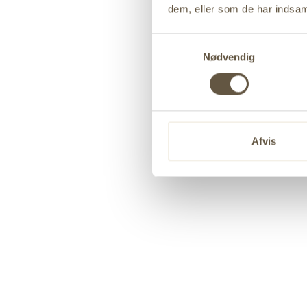
dem, eller som de har indsaml
Samtykkevalg
Nødvendig
Afvis