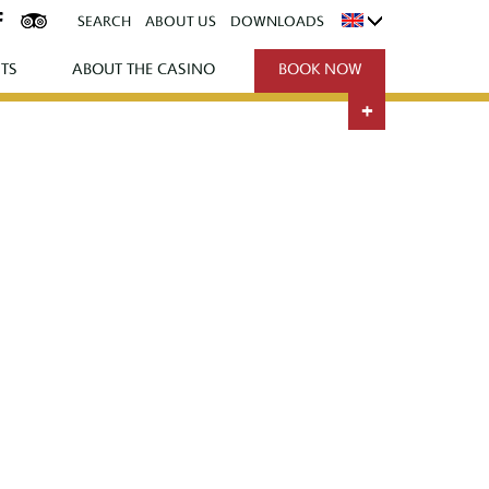
SEARCH
ABOUT US
DOWNLOADS
TS
ABOUT THE CASINO
BOOK NOW